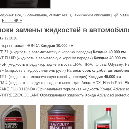
Рубрика:
Все
,
Обслуживание
,
Ремонт АКПП
,
Технические описания
|
Метк
c
,
Honda HR-V
роки замены жидкостей в автомоби
12.12.2010
оторное масло HONDA
Каждые 10.000 км
TF Z1 (жидкость в автоматическую коробку передач)
Каждые 40.000 км
VT FLUID (жидкость в вариаторную коробку передач)
Каждые 40.000 км
PSF (жидкость в редуктор заднего моста CR-V, HR-V, Orthia, Odyssey, P
SF (жидкость в гидроусилитель руля)
На весь срок службы автомобил
TF II (жидкость в механическую коробку передач)
Каждые 40.000 км
M-4 (жидкость в редуктор заднего моста для Acura MDX, Honda Pilot, El
RAKE FLUID HONDA (Оригинальная тормозная жидкость Хонда) Advanced p
NTIFREEZE/COOLANT Охлаждающая жидкость Хонда Advanced protectio