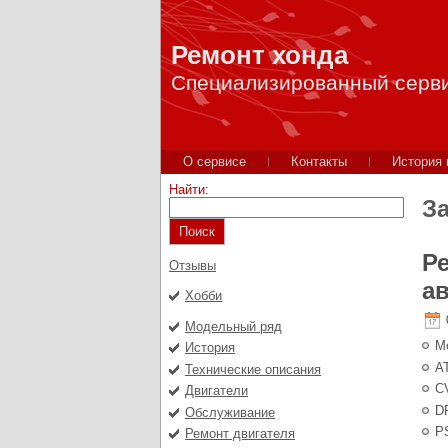
Ремонт хонда
Специализированный серв
О сервисе
Контакты
История
Найти:
За
Поиск
Р
Отзывы
а
Хобби
Модельный ряд
М
История
A
Технические описания
C
Двигатели
D
Обслуживание
PS
Ремонт двигателя