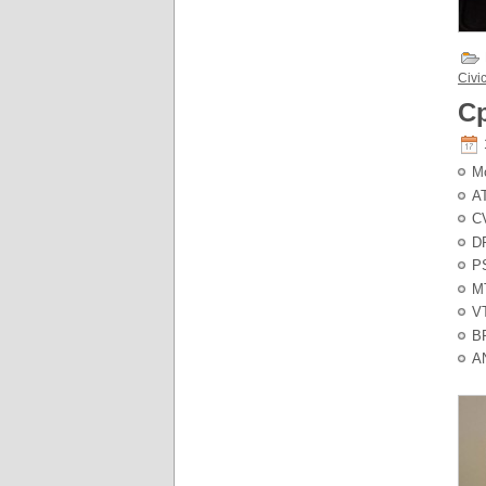
Civi
С
М
A
C
D
P
M
VT
B
A