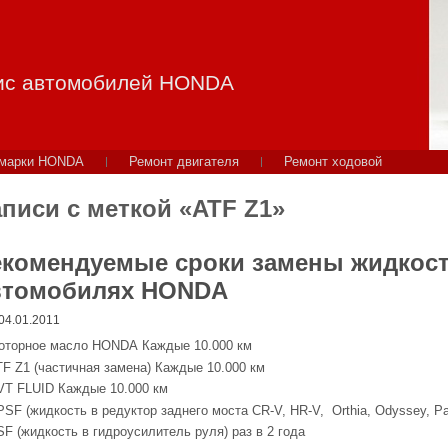
ис автомобилей HONDA
 марки HONDA
Ремонт двигателя
Ремонт ходовой
писи с меткой «ATF Z1»
екомендуемые сроки замены жидкос
втомобилях HONDA
04.01.2011
оторное масло HONDA Каждые 10.000 км
TF Z1 (частичная замена) Каждые 10.000 км
VT FLUID Каждые 10.000 км
PSF (жидкость в редуктор заднего моста CR-V, HR-V, Orthia, Odyssey, P
F (жидкость в гидроусилитель руля) раз в 2 года