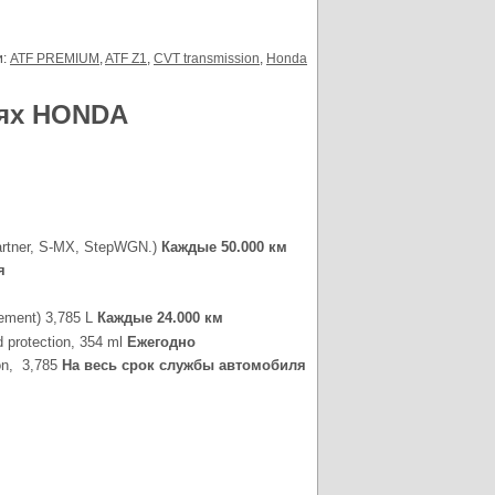
и:
ATF PREMIUM
,
ATF Z1
,
CVT transmission
,
Honda
лях HONDA
artner, S-MX, StepWGN.)
Каждые 50.000 км
я
ement) 3,785 L
Каждые 24.000 км
rotection, 354 ml
Ежегодно
n, 3,785
На весь срок службы автомобиля