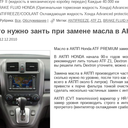
TF II (жидкость в механическую коробку передач) Каждые 40.000 км
RAKE FLUID HONDA (Оригинальная тормозная жидкость Хонда) Advanced 
NTIFREEZE/COOLANT Охлаждающая жидкость Хонда Advanced protection
Рубрика:
Все
,
Обслуживание
|
Метки:
ANTIFREEZE
,
ATF Z1
,
BRAKE FLUID
то нужно занть при замене масла в
12.12.2010
Масло в АКПП Honda ATF PREMIUM замен
В АКПП HONDA начала 90-х годов мож
рекомендует лить только ATF Z1, Dextro
вы решили лить Dextron уточните, можно
Замена масла в АКПП производится части
сколько нужно по уровню, после того как
всего в АКПП около 6 литров). Полная 
привести к порче фильтра тонкой очист
сделать несколько частичных замен с инт
АКПП (CVT transmission) вариатор у HR-
замер уровня производить строго в инт
прогретого (вентилятор охлаждения срабо