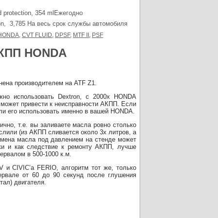
protection, 354 mlЕжегодно
, 3,785 На весь срок службы автомобиля
 HONDA
,
CVT FLUID
,
DPSF
,
MTF II
,
PSF
 АКПП HONDA
ена производителем на ATF Z1.
но использовать Dextron, с 2000х HONDA
n может привести к неисправности АКПП. Если
 ли его использовать именно в вашей HONDA.
чно, т.е. вы заливаете масла ровно столько
 слили (из АКПП сливается около 3х литров, а
замена масла под давлением на стенде может
ки и как следствие к ремонту АКПП, лучше
ервалом в 500-1000 к.м.
V и CIVIC’а FERIO, алгоритм тот же, только
ервале от 60 до 90 секунд после глушения
тал) двигателя.