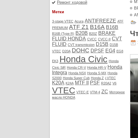
M
Ремонт ходовой
B
Метки
A
ANTIFREEZE
3-stage VTEC
Acura
ATF
ATF Z1
B16A
B16B
PREMIUM
Ч
B20B
BRAKE
B16B (Type R)
B20Z
FLUID HONDA
CVT
CVCC
CVCC-II
FLUID
D15B
CVT transmission
D15B
DOHC
DPSF
EG4
VTEC
D20A
EG8
Honda Civic
EK3
Honda
Honda
Civic SiR
Honda CR-V
Honda HR-V
Integra
Honda NSX
Honda S-MX
Honda
S2000
Honda Super Cub
Honda Z
i-VTEC
K20A
MTF II
PSF
K24A
R20A2
V6
VTEC
ZC
VTEC-E
VTM-4
Моторное
масло HONDA